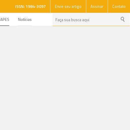
ISSN: 1984-3097
Envie seu artigo
Assinar
Contato
CAPES
Notícias