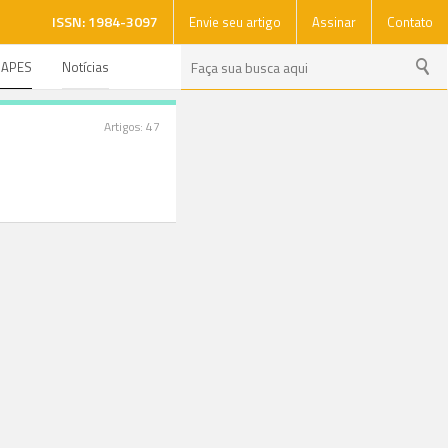
ISSN: 1984-3097
Envie seu artigo
Assinar
Contato
CAPES
Notícias
Artigos: 47