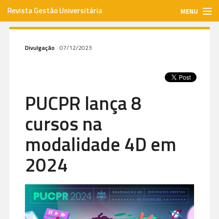
Revista Gestão Universitária
MENU
gestaouniversitaria.com.br
Divulgação
07/12/2023
ISSN: 1984-3097
PUCPR lança 8
Envie seu artigo
cursos na
Assinar
modalidade 4D em
2024
Contato