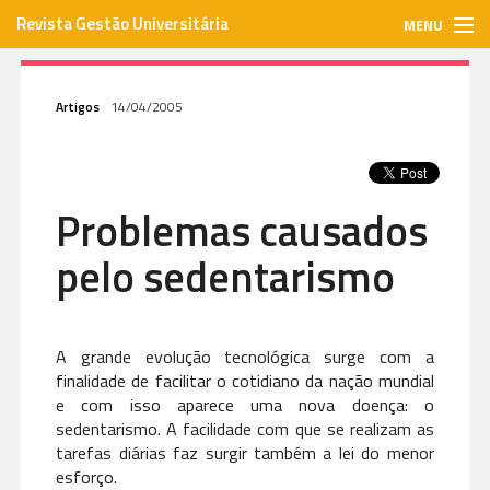
Revista Gestão Universitária
MENU
gestaouniversitaria.com.br
Artigos
14/04/2005
ISSN: 1984-3097
Problemas causados
Envie seu artigo
pelo sedentarismo
Assinar
A grande evolução tecnológica surge com a
Contato
finalidade de facilitar o cotidiano da nação mundial
e com isso aparece uma nova doença: o
sedentarismo. A facilidade com que se realizam as
tarefas diárias faz surgir também a lei do menor
esforço.