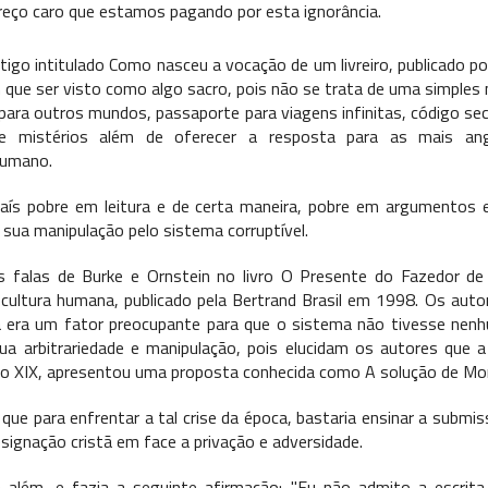
reço caro que estamos pagando por esta ignorância.
igo intitulado Como nasceu a vocação de um livreiro, publicado po
m que ser visto como algo sacro, pois não se trata de uma simples 
 para outros mundos, passaporte para viagens infinitas, código secr
e mistérios além de oferecer a resposta para as mais ang
humano.
ís pobre em leitura e de certa maneira, pobre em argumentos e
 sua manipulação pelo sistema corruptível.
s falas de Burke e Ornstein no livro O Presente do Fazedor d
 cultura humana, publicado pela Bertrand Brasil em 1998. Os auto
a era um fator preocupante para que o sistema não tivesse ne
a arbitrariedade e manipulação, pois elucidam os autores que a
o XIX, apresentou uma proposta conhecida como A solução de Mo
que para enfrentar a tal crise da época, bastaria ensinar a submis
esignação cristã em face a privação e adversidade.
 além, e fazia a seguinte afirmação: "Eu não admito a escrita