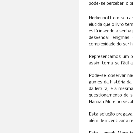
pode-se perceber o p
Herkenhoff em seu art
elucida que o livro te
está inserido a senha
desvendar enigmas 
complexidade do ser 
Representamos um pa
assim torna-se fácil a
Pode-se observar na
gumes da história da
da leitura, e a mesm
questionamento de su
Hannah More no sécul
Esta solução pregava 
além de incentivar a r
Esta Hannah More ia