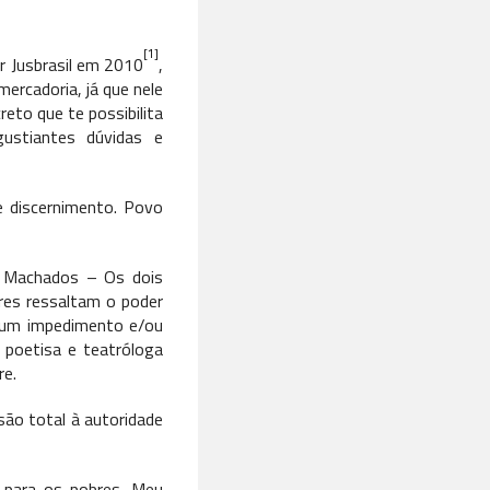
[1]
r Jusbrasil em 2010
,
mercadoria, já que nele
eto que te possibilita
ustiantes dúvidas e
 discernimento. Povo
e Machados – Os dois
res ressaltam o poder
nhum impedimento e/ou
 poetisa e teatróloga
re.
são total à autoridade
 para os pobres. Meu