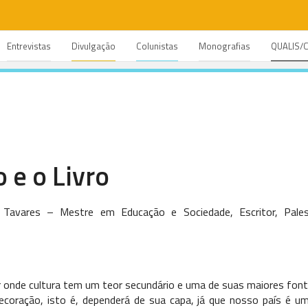
Entrevistas
Divulgação
Colunistas
Monografias
QUALIS/
o e o Livro
 Tavares – Mestre em Educação e Sociedade, Escritor, Pale
 onde cultura tem um teor secundário e uma de suas maiores fonte
ecoração, isto é, dependerá de sua capa, já que nosso país é u