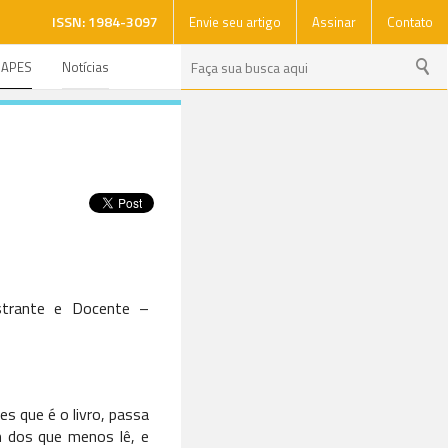
ISSN: 1984-3097
Envie seu artigo
Assinar
Contato
CAPES
Notícias
strante e Docente –
s que é o livro, passa
m dos que menos lê, e