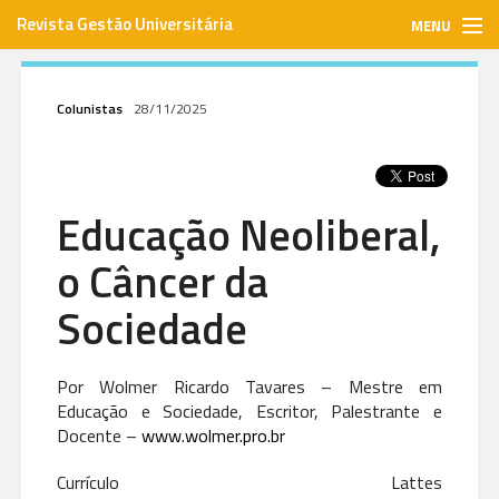
Revista Gestão Universitária
MENU
gestaouniversitaria.com.br
Colunistas
28/11/2025
ISSN: 1984-3097
Educação Neoliberal,
Envie seu artigo
o Câncer da
Assinar
Sociedade
Contato
Por Wolmer Ricardo Tavares – Mestre em
Educação e Sociedade, Escritor, Palestrante e
Docente –
www.wolmer.pro.br
Currículo Lattes