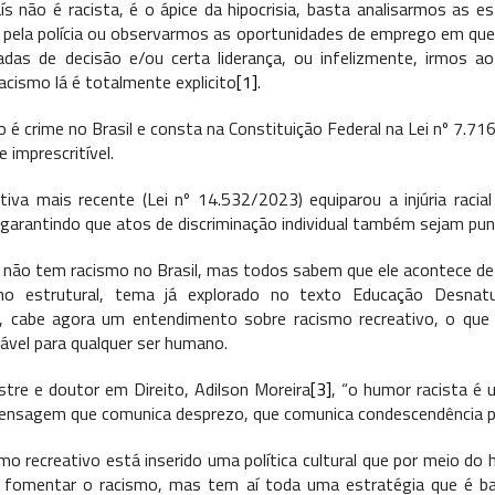
s não é racista, é o ápice da hipocrisia, basta analisarmos as e
 pela polícia ou observarmos as oportunidades de emprego em que
das de decisão e/ou certa liderança, ou infelizmente, irmos a
cismo lá é totalmente explicito
[1]
.
o é crime no Brasil e consta na Constituição Federal na Lei nº 7.71
 imprescritível.
tiva mais recente (Lei nº 14.532/2023) equiparou a injúria racia
arantindo que atos de discriminação individual também sejam pun
não tem racismo no Brasil, mas todos sabem que ele acontece de f
o estrutural, tema já explorado no texto Educação Desnatu
a, cabe agora um entendimento sobre racismo recreativo, o qu
ável para qualquer ser humano.
tre e doutor em Direito, Adilson Moreira
[3]
, “o humor racista é 
mensagem que comunica desprezo, que comunica condescendência por
mo recreativo está inserido uma política cultural que por meio do 
e fomentar o racismo, mas tem aí toda uma estratégia que é ban