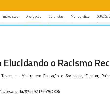
Entrevistas
Divulgação
Colunistas
Monografias
QUALIS/
 Elucidando o Racismo Rec
 Tavares – Mestre em Educação e Sociedade, Escritor, Pale
p://lattes.cnpq.br/9745921265767806