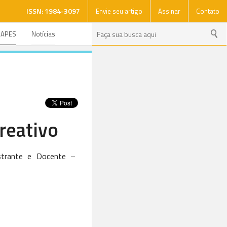
ISSN: 1984-3097
Envie seu artigo
Assinar
Contato
CAPES
Notícias
reativo
strante e Docente –