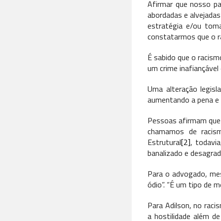
Afirmar que nosso paí
abordadas e alvejadas
estratégia e/ou toma
constatarmos que o ra
É sabido que o racism
um crime inafiançável e
Uma alteração legisla
aumentando a pena e g
Pessoas afirmam que 
chamamos de racism
Estrutural
[2]
, todavi
banalizado e desagrad
Para o advogado, mes
ódio”. “É um tipo de 
Para Adilson, no racis
a hostilidade além d