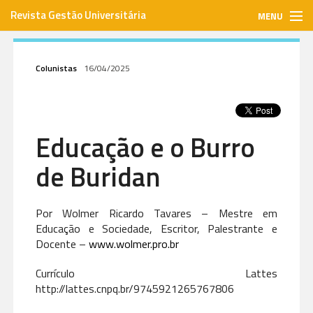
Revista Gestão Universitária
MENU
gestaouniversitaria.com.br
Colunistas
16/04/2025
ISSN: 1984-3097
Educação e o Burro
Envie seu artigo
de Buridan
Assinar
Por Wolmer Ricardo Tavares – Mestre em
Educação e Sociedade, Escritor, Palestrante e
Contato
Docente –
www.wolmer.pro.br
Currículo Lattes
http://lattes.cnpq.br/9745921265767806