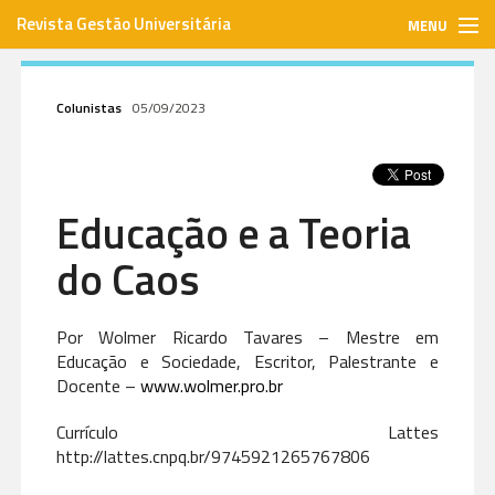
Revista Gestão Universitária
MENU
gestaouniversitaria.com.br
Colunistas
05/09/2023
ISSN: 1984-3097
Educação e a Teoria
Envie seu artigo
do Caos
Assinar
Por Wolmer Ricardo Tavares – Mestre em
Educação e Sociedade, Escritor, Palestrante e
Contato
Docente –
www.wolmer.pro.br
Currículo Lattes
http://lattes.cnpq.br/9745921265767806