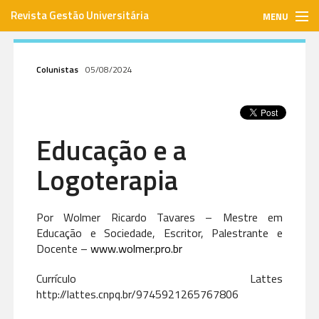
Revista Gestão Universitária
MENU
gestaouniversitaria.com.br
Colunistas
05/08/2024
ISSN: 1984-3097
Educação e a
Envie seu artigo
Logoterapia
Assinar
Por Wolmer Ricardo Tavares – Mestre em
Educação e Sociedade, Escritor, Palestrante e
Contato
Docente –
www.wolmer.pro.br
Currículo Lattes
http://lattes.cnpq.br/9745921265767806