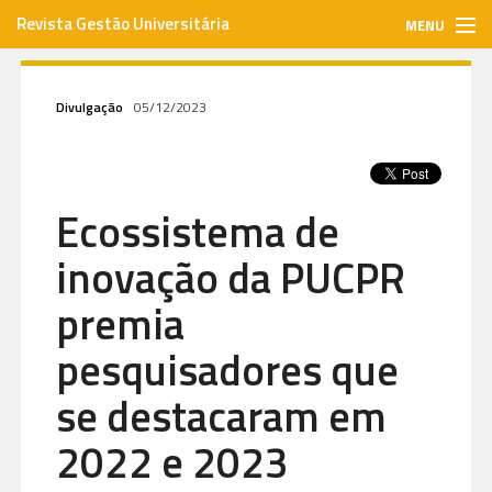
Revista Gestão Universitária
MENU
gestaouniversitaria.com.br
Divulgação
05/12/2023
ISSN: 1984-3097
Ecossistema de
Envie seu artigo
inovação da PUCPR
Assinar
premia
pesquisadores que
Contato
se destacaram em
2022 e 2023