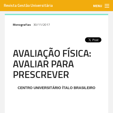
Revista Gestão Universitária
MENU
gestaouniversitaria.com.br
Monografias
30/11/2017
ISSN: 1984-3097
AVALIAÇÃO FÍSICA:
Envie seu artigo
AVALIAR PARA
Assinar
PRESCREVER
Contato
CENTRO UNIVERSITÁRIO ÍTALO BRASILEIRO