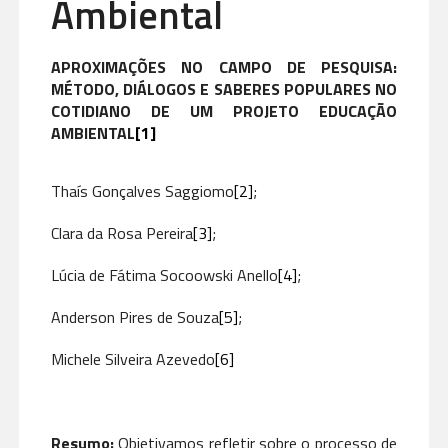
Ambiental
APROXIMAÇÕES NO CAMPO DE PESQUISA:
MÉTODO, DIÁLOGOS E SABERES POPULARES NO
COTIDIANO DE UM PROJETO EDUCAÇÃO
AMBIENTAL
[1]
Thaís Gonçalves Saggiomo
[2]
;
Clara da Rosa Pereira
[3]
;
Lúcia de Fátima Socoowski Anello
[4]
;
Anderson Pires de Souza
[5]
;
Michele Silveira Azevedo
[6]
Resumo:
Objetivamos refletir sobre o processo de