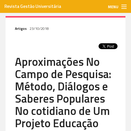
Revista Gestão Universitária
MENU
gestaouniversitaria.com.br
Artigos
23/10/2018
ISSN: 1984-3097
Aproximações No
Envie seu artigo
Campo de Pesquisa:
Assinar
Método, Diálogos e
Saberes Populares
Contato
No cotidiano de Um
Projeto Educação