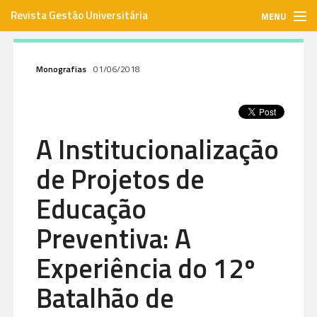
Revista Gestão Universitária
MENU
gestaouniversitaria.com.br
Monografias
01/06/2018
ISSN: 1984-3097
A Institucionalização
Envie seu artigo
de Projetos de
Assinar
Educação
Preventiva: A
Contato
Experiência do 12º
Batalhão de